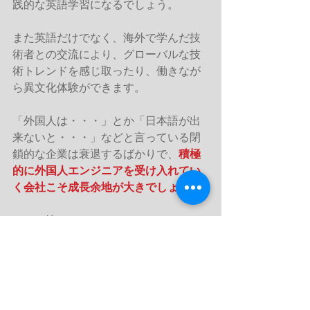
践的な英語学習になるでしょう。
また英語だけでなく、海外で学んだ技
術者との交流により、グローバルな技
術トレンドを感じ取ったり、働きなが
ら異文化体験ができます。
「外国人は・・・」とか「日本語が出
来ないと・・・」などと言っている閉
鎖的な企業は衰退するばかりで、
積極
的に外国人エンジニアを受け入れてい
く会社こそ成長余地が大きでしょう。
©　（株）ライフワーク・アドバンス
代表　岡田ひろみ
#英語学習
#国籍不問
#BilingualEngineerJob
英語学習のすすめ