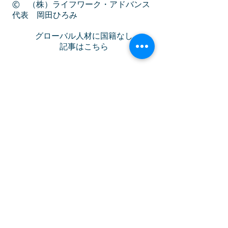
© （株）ライフワーク・アドバンス
代表 岡田ひろみ
グローバル人材に国籍なし
記事はこちら
日本と外国のキャリア意識の違いが職
務経歴書に表れる
記事はこちら
人材の多様化には採用手法を多様化す
べし
記事はこちら
起業家支援、女性活用など政策とは名
ばかりの過干渉が国力衰退を招く
記事はこちら