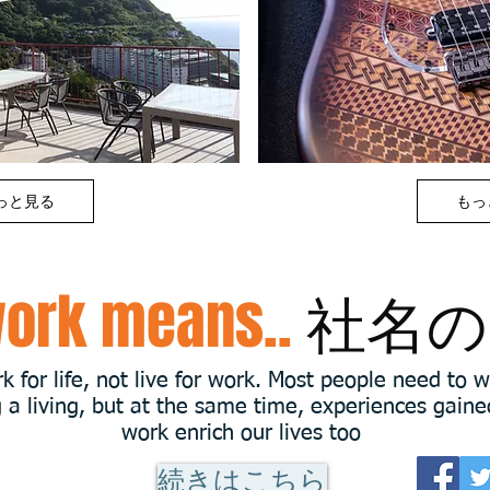
っと見る
もっ
work means..
社名の
 for life, not live for work. Most people need to w
 a living, but at the same time, experiences gain
work enrich our lives too
続きはこちら