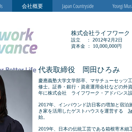
Us
会社概要
Japan Countryside
Yosegi Mus
株式会社ライフワーク
設立 ： 2012年2月2日
資本金 ： 10,000,000円
代表取締役 岡田ひろみ
慶應義塾大学文学部卒、マサチューセッツ
修士。証券・銀行・資産運用会社などの外資
年に株式会社 ライフワーク・アドバンス
2017年、インバウンド訪日客の増加と宿
き家を活用したゲストハウスを運営する
J
始。
2019年、日本の伝統工芸である箱根寄木