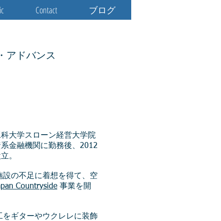
ic
Contact
ブログ
・アドバンス
工科大学スローン経営大学院
系金融機関に勤務後、2012
設立。
泊施設の不足に着想を得て、空
apan Countryside
事業を開
細工をギターやウクレレに装飾