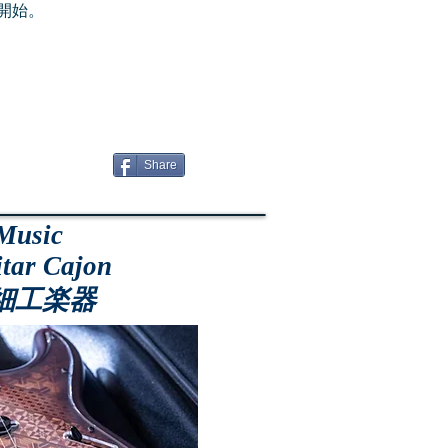
業開始。
Share
 Music
itar Cajon
細工楽器