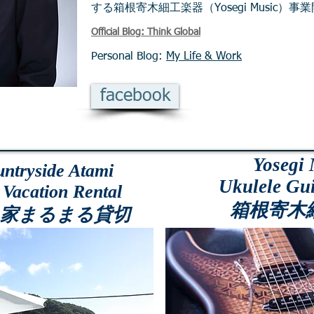
する箱根寄木細工楽器（Yosegi Music）事
Official Blog: Think Global
Personal Blog:
My Life & Work
facebook
Yosegi
ntryside Atami
Ukulele Gu
 Vacation Rental
箱根寄木
家まるまる貸切