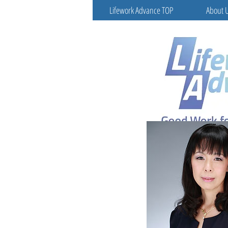
Lifework Advance TOP
About 