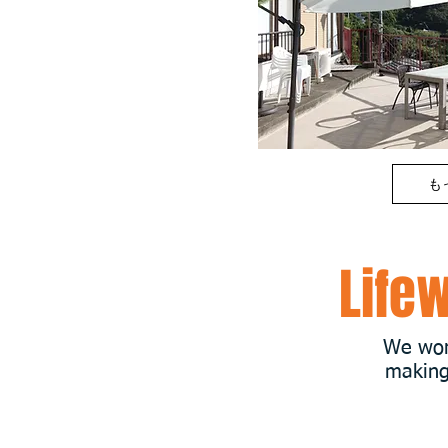
も
Life
We work
making