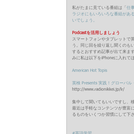
私がたまに見ている番組は「
仕
ラジオにもいろいろな番組があ
いでしょう。
Podcastを活用しましょう
スマートフォンやタブレットで
う。同じ回を繰り返し聞くのもい
するとおすすめ記事が出て来ま
みに私は以下をiPhoneに入れ
American Hot Topis
英検 Presents 実践！グローバル・コミュ
http://www.radionikkei.jp/lr/
集中して聞いてもいいですし、
最近は手軽なコンテンツが豊富
るものをいくつか習慣にして下
#英語学習