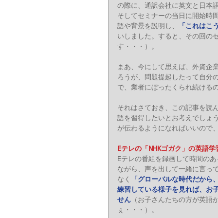
の際に、通訳会社に英文と日本
そしてセミナーの当日に開始時
語や背景を説明し、
「これはこ
いしました。すると、その回の
す・・・）。
まあ、今にして思えば、外資企
ろうが、問題提起したって自分
で、業者にぼったくられ続けるの
それはさておき、この記事を読
語を習得したいとお考えでしょ
が伝わるようになればいいので
Eテレの「NHKゴガク」の英語
Eテレの番組を録画して時間の
ながら、声を出して一緒に言っ
なく
「グローバルな時代だから
練習している様子を見れば、お
せん
（お子さんたちの方が英語
ぇ・・・）。