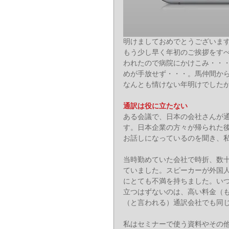
明けましておめでとうございま
もう少し早く年初のご挨拶をす
われたので病院にかけこみ・・・
めが手放せず・・・。馬仲間か
なんとも情けない年明けでしたが
通訳は役に立たない
ある会議で、日本の会社さんが
す。日本企業の方々が帰られた
お話しになっているのを聞き、
当時勤めていた会社で時折、数十
ていました。スピーカーが外国
にとても不満を持ちました。い
立つはずないのは、高い料金（
（と言われる）通訳会社でも同
私はセミナーで使う資料やその