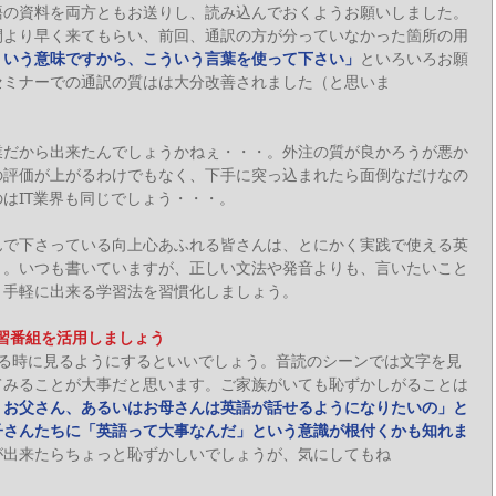
語の資料を両方ともお送りし、読み込んでおくようお願いしました。
間より早く来てもらい、前回、通訳の方が分っていなかった箇所の用
ういう意味ですから、こういう言葉を使って下さい」
といろいろお願
セミナーでの通訳の質はは大分改善されました（と思いま
業だから出来たんでしょうかねぇ・・・。外注の質が良かろうが悪か
の評価が上がるわけでもなく、下手に突っ込まれたら面倒なだけなの
はIT業界も同じでしょう・・・。
んで下さっている向上心あふれる皆さんは、とにかく実践で使える英
う。いつも書いていますが、正しい文法や発音よりも、言いたいこと
、手軽に出来る学習法を習慣化しましょう。
学習番組を活用しましょう
ある時に見るようにするといいでしょう。音読のシーンでは文字を見
てみることが大事だと思います。ご家族がいても恥ずかしがることは
、お父さん、あるいはお母さんは英語が話せるようになりたいの」と
子さんたちに「英語って大事なんだ」という意識が根付くかも知れま
が出来たらちょっと恥ずかしいでしょうが、気にしてもね