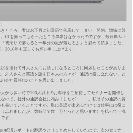
す。
べきところ、実はお正月に初乗馬で落馬してしまい、翌朝、頭痛に襲
。CTを撮ってもらったところ異常はなかったのですが、数日痛み止
ら「初乗りで落ちると一年分の厄が落ちるよ」と慰めて頂きました。
、2016年も宜しくお願い申し上げます。
通訳を連れて外人さんにお話しになるところに同席したことがありま
後、外人さんと英語を話す日本人の方々が「通訳は役に立たない」と
私の会社員時代のことを思い出しました。
人から多い時で100人以上のお客様をご招待してセミナーを開催し
人なので、社外の通訳会社に頼みましたが・・・。私はその通訳の質
つも書いていることですが、単に英語が出来るだけでは仕事には役に
もう忘れましたが、数時間で数十万だったと思います）を払って一流
じです。
他の経済レポートの翻訳やとりまとめをしていたので、次のセミナー