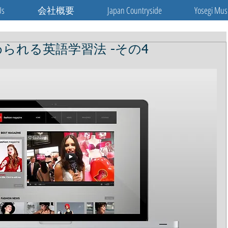
Us
会社概要
Japan Countryside
Yosegi Mus
られる英語学習法 -その4