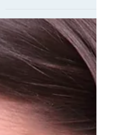
Sep 28, 2015
「女性だから」決断できる
シリアなど治安が悪化している中東から欧州に難
民が押し寄せています。おびただしい数の移民の
流入にEU諸国は頭を痛めていますが、ドイツのメ
ルケル首相は先頭を切って難民の受け入れを表明
しています。 報道陣からの質問責めでタジタジに
なって渋々難民対応の意思を表明したイギリスの
キャメ...